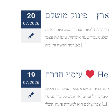
20
07, 2026
אתה VIP ומגיע לך רק הטוב ביותר. יש התייחסות לייעוד ולדרך הרוחנית
 שלו, מעביר שעה איכותית, טוען את עצמו
באנרגיה חדשה וחיובית [...]
He
עיסוי חדרה
19
07, 2026
א עד הבית זה ישראספא. העיסויים כוללים
לימי כיף לחברים ואירגונים.כל עוד העיסוי
צפון שלכם הוא למטרות פינוק, תוכלו [...]