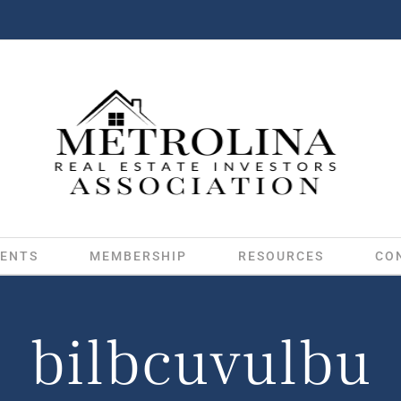
ENTS
MEMBERSHIP
RESOURCES
CO
bilbcuvulbu