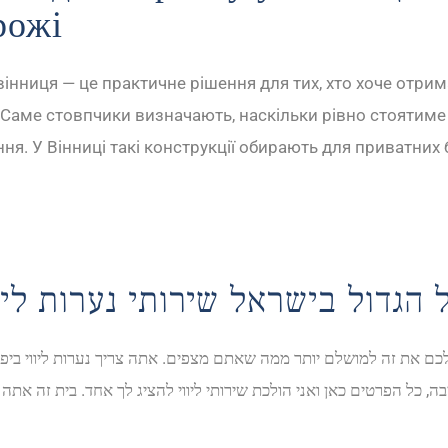
рожі
інниця — це практичне рішення для тих, хто хоче отрим
 Саме стовпчики визначають, наскільки рівно стоятиме 
я. У Вінниці такі конструкції обирають для приватних бу
ל הגדול בישראל שירותי נערות ליו
 לכם את זה למושלם יותר ממה שאתם מצפים. אתה צריך נערות ליווי ביפו 