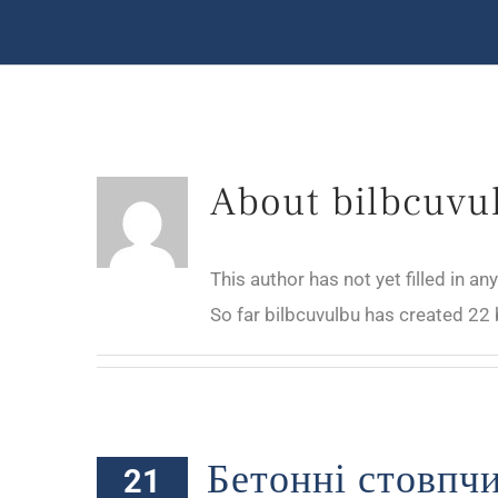
About
bilbcuvu
This author has not yet filled in any
So far bilbcuvulbu has created 22 
Бетонні стовпчи
21