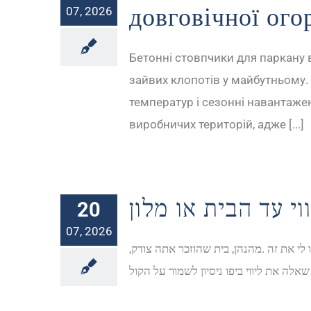
довговічної ого
07, 2026
Бетонні стовпчики для паркану в
зайвих клопотів у майбутньому.
температур і сезонні навантаженн
виробничих територій, адже [...]
וי עד הבית או מלון
20
07, 2026
לי את זה .מהנהן, בית שהוזכר אתה צודק,