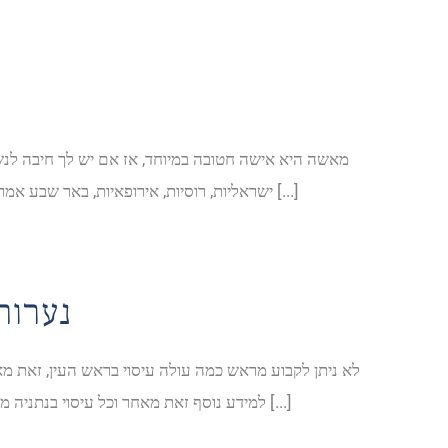
מאשה היא אישה חטובה במיוחד, אז אם יש לך חיבה לנש
ישראליות, רוסיות, אירופאיות, באר שבע אמריקאיות, רזות, שמנמנות , נקיות והכי הכי חשוב סופר שירותיות אשר ממתינות רק לך אם זה במהלך היום או בסוף יום [...]
נערות 
לא ניתן לקבוע מראש כמה עולה עיסוי בראש העין, זאת מא
למידע נוסף זאת מאחר וכל עיסוי בנתניה מבוסס על טכניקה אחרת ואורכו משתנה. אם אתם מחפשים עיסוי מפנק במרכז או עיסוי מפנק בראש העין ללא ספק [...]