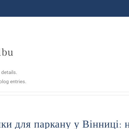
lbu
 details.
blog entries.
ки для паркану у Вінниці: 