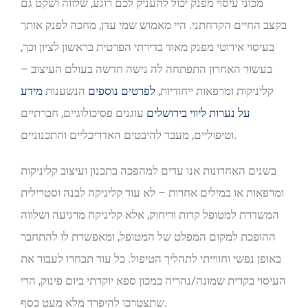
מכוני עיסוי מפנק יכול להעניק לכם רוגע, שלווה ושקט גם
בקצב החיים הקדחתני. היי מאמוש שמי עדן, מחכה לפנק אותך
בעיסוי אירוטי מפנק מאוד בדירתי הפרטית בראשון לציון וכך,
בעשור האחרון התפתחה לה נישה חדשה בעולם העיצוב –
קליניקות ומרפאות ייחודיות,
לפרטים נוספים
הנשענות
מידע
על נערות ליווי בירושלים
עוגנים פסיכולוגיים, חברתיים
וטיפוליים, מעבר להיבטים האדריכליים והתכנוניים.
בשנים האחרונות אנו עדים למהפכה בתכנון ועיצוב קליניקות
ומרפאות או במילים אחרות – לא עוד קליניקה לבנה וסטרילית
המשדרת למטופל קרות וריחוק, אלא קליניקה מרגיעה ושלווה
ההופכת למקום המפלט של המטופל, ומאפשרת לו להתחבר
באופן נפשי וחווייתי לתהליך הטיפול. כל עוד תבחרו לעבור את
העיסוי בקרית שמונה/נהריה במכון ספא יוקרתי ביום פינוק, הרי
שתצטרכו להיפרד מלא מעט כסף.