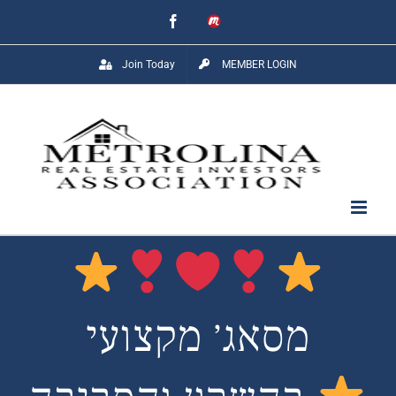
Skip
Facebook
Meetup
to
Join Today
MEMBER LOGIN
content
מסאג׳ מקצועי