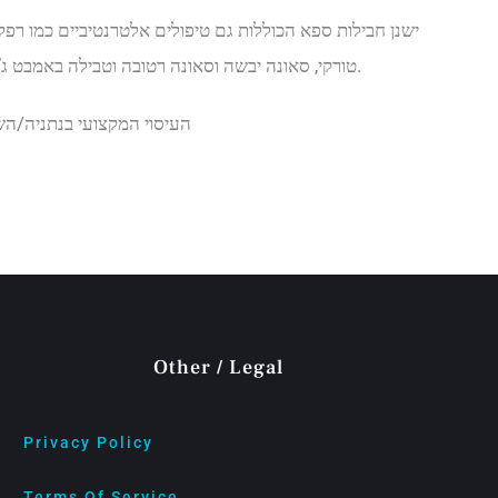
ישנן חבילות ספא הכוללות גם טיפולים אלטרנטיביים כמו רפל
אשר מעסים רבים מציעים ללקוחותיהם.
טורקי, סאונה יבשה וסאונה רטובה וטבילה באמבט ג’ק
העיסוי המקצועי בנתניה/הש
Other / Legal
Privacy Policy
Terms Of Service