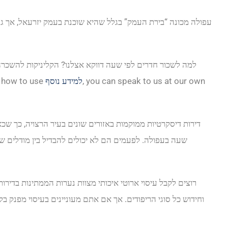
עפולה מכונה “בירת העמק” בגלל שהיא שוכנת בעמק יזרעאל, אך גם 
למה לשכור חדרים לפי שעה דווקא אצלנו? הקליניקות להשכרה מע
, you can speak to us at our own
למידע נוסף
מים קרים וגישה נו
דירות דיסקרטיות ממוקמות באזורים שונים בעיר הרצויה, כך שכ
שעה בעפולה. לפעמים הם לא יכולים להבדיל בין מודלים ש
רוצים לקבל עיסוי ארוטי איכותי מצוות נערות הממתינות בדירות
וחידוש כל סוגי הריפודים. אך אם אתם מעוניינים בעיסוי מפנק ב