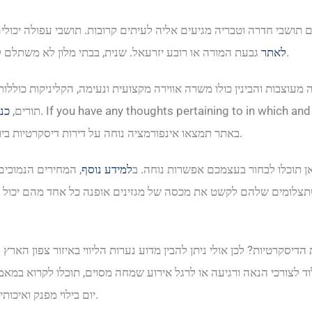
תושבי חדרה וטבריה מגיעים אליה לעיתים קרובות. תושבי עפולה יכולים
גבעת המורה או רובע יזרעאל. שנית, בבתי מלון לא משתלם לשכור חדרים כי תמיד יש צורך לעבור בקבלה ולפגוש אנשים אחרים.
לאתר
וצבות והבינין כולו משרה אווירה מקצועית ונעימה, הקליניקות כוללות 
חה לנכים. If you have any thoughts pertaining to in which and how to use
תורים,
כנ
webpage. באתר תמצאו אינפורמציה נוחה על דירות דיסקרטיות בירושלים שהן זמינות ומחירים הוגנים של בתי מלון פנויים.
אן תוכלו לבחור בעצמכם אפשרות נוחה. ב
למידע נוסף
, המחירים הנמוכים
תצלומים שלהם לקשט את מכסה של מגזינים אופנה כל אחד מהם יכול היו
 הדיסקרטיות? לכן אולי ניתן להבין מדוע נערות הליווי באיזור צפון האר
לוד לצורכי הנאה ורגיעה או לרגל אירוע שמחה מסוים, תוכלו לקרוא במא
יום בילוי מפנק ואיכותי במיוחד אשר סביר להניח שתרצו לחזור עליו שוב כבר בשנה שאחרי.