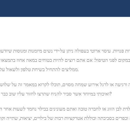
נויות. עיסוי ארוטי בעפולה ניתן על-ידי נשים מיומנות ומנוסות שיודע
ר במקום לפני הטיפול: אם אתם רוצים להיות בטוחים במאה אחוז בתמצאו
ממליצים להתחיל בשיחת טלפון ולשאול על טיפולי העיסוי, על ההסמכות של המטפלים ומה הם בעצם מציעים.
ורגיעה או לרגל אירוע שמחה מסוים, תוכלו לקרוא במאמר זה על שלושה ס
ואיכותי במיוחד אשר סביר להניח שתרצו לחזור עליו שוב כבר בשנה שאחרי. עיסוי בחולון כמתנת יום הולדת נשמע לכם כמו חלום?
 לבן הזוג או לחברה טובה ואתם מעונינים בבילוי נחמד לשעות אחר הצהר
כפרים בסביבתה וכוללת אטרקציות רבות של בילויים, יציאות, שתייה וקול